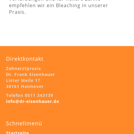
empfehlen wir ein Bleaching in unserer
Praxis.
Direktkontakt
Zahnarztpraxis
Dr. Frank Eisenhauer
Lister Meile 17
30161 Hannover
Telefon 0511 343139
info@dr-eisenhauer.de
Schnellmenü
Startseite