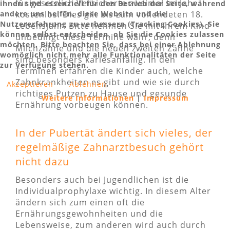
für gesetzlich Versicherte zweimal im Jahr
ihnen sind essenziell für den Betrieb der Seite, während
andere uns helfen, diese Website und die
kostenlos. Dies gilt bis zum vollendeten 18.
Nutzererfahrung zu verbessern (Tracking Cookies). Sie
Lebensjahr. Bitte nehmen Sie mit Ihrem Kind
können selbst entscheiden, ob Sie die Cookies zulassen
unbedingt diese Termine wahr, denn
möchten. Bitte beachten Sie, dass bei einer Ablehnung
Milchzähne und die neuen zweiten Zähne
womöglich nicht mehr alle Funktionalitäten der Seite
sind besonders kariesanfällig. In den
zur Verfügung stehen.
Terminen erfahren die Kinder auch, welche
Zahnkrankheiten es gibt und wie sie durch
Akzeptieren
Ablehnen
richtiges Putzen zu Hause und gesunde
Weitere Informationen
|
Impressum
Ernährung vorbeugen können.
In der Pubertät ändert sich vieles, der
regelmäßige Zahnarztbesuch gehört
nicht dazu
Besonders auch bei Jugendlichen ist die
Individualprophylaxe wichtig. In diesem Alter
ändern sich zum einen oft die
Ernährungsgewohnheiten und die
Lebensweise, zum anderen wird auch durch